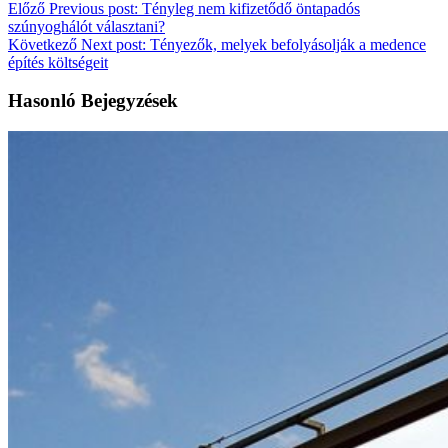
Előző
Previous post:
Tényleg nem kifizetődő öntapadós
szúnyoghálót választani?
Következő
Next post:
Tényezők, melyek befolyásolják a medence
építés költségeit
Hasonló Bejegyzések