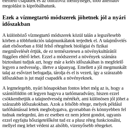
elérhető csapadék és az öntözővíz mennyiségét, több alternatív
megoldást is kipróbálhatunk.
Ezek a vízmegtartó módszerek jöhetnek jól a nyári
időszakban
A különböző vízmegtartó módszerek közül talán a legszélesebb
körben a többfunkciós talajmunkálatok terjedtek el. A talajművelés
alatt elsősorban a föld felső rétegének biológiai és fizikai
megművelését értjük, de ez természetesen a növénykultúrától
függően eltérő lehet. Ezzel a módszerrel a növények számára
biztosítani tudjuk azt, hogy már a kelés időszakában is megfelelő
legyen a nedvesség-, illetve a tápanyag. Emellett a jól megmunkált
talaj az esővizet befogadja, tárolja és el is vezeti, így a szárazabb
időszakban is jut majd csapadék a növényeknek.
A legmelegebb, nyári hónapokban fontos lehet még az is, hogy a
szántóföldön ott legyen hagyva a tarlómaradvány, hiszen ezzel
csökkenthetjük a talajnedvesség mértékét, ami különösen jól jöhet a
szárazabb időszakokban. Azok a felsőbb rétege, melyek például
tarlóhántással lettek megbolygatva, gyorsabban és könnyebben fel
tudnak melegedni, ám ez esetben ez nem jelent gondot, ugyanis
ezzel egyfajta hőszigetelőként tud ez a plusz réteg funkcionálni,
mellyel meg lehet védeni az alsóbb, vizenyősebb rétegeket.