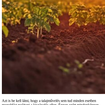
Azt is be kell látni, hogy a talajművelés sem tud minden esetben
megoldást nyújtani a kiszáradás ellen. Éppen ezért mindenképpen