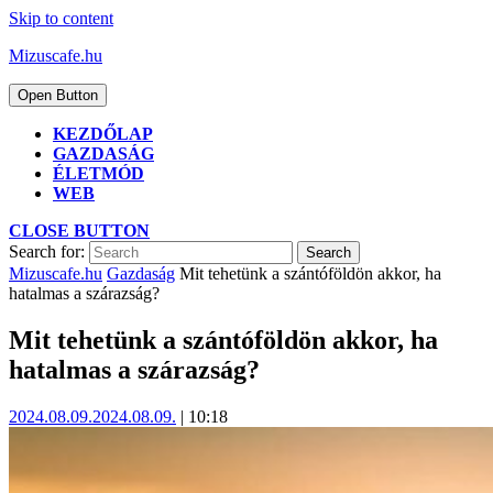
Skip to content
Mizuscafe.hu
Open Button
KEZDŐLAP
GAZDASÁG
ÉLETMÓD
WEB
CLOSE BUTTON
Search for:
Mizuscafe.hu
Gazdaság
Mit tehetünk a szántóföldön akkor, ha
hatalmas a szárazság?
Mit tehetünk a szántóföldön akkor, ha
hatalmas a szárazság?
2024.08.09.
2024.08.09.
|
10:18