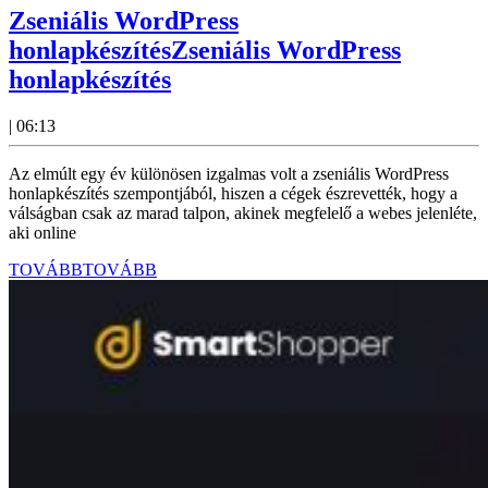
Zseniális WordPress
honlapkészítés
Zseniális WordPress
honlapkészítés
|
06:13
Az elmúlt egy év különösen izgalmas volt a zseniális WordPress
honlapkészítés szempontjából, hiszen a cégek észrevették, hogy a
válságban csak az marad talpon, akinek megfelelő a webes jelenléte,
aki online
TOVÁBB
TOVÁBB