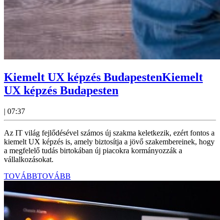
Kiemelt UX képzés Budapesten
Kiemelt
UX képzés Budapesten
|
07:37
Az IT világ fejlődésével számos új szakma keletkezik, ezért fontos a
kiemelt UX képzés is, amely biztosítja a jövő szakembereinek, hogy
a megfelelő tudás birtokában új piacokra kormányozzák a
vállalkozásokat.
TOVÁBB
TOVÁBB