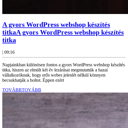
A gyors WordPress webshop készítés
titka
A gyors WordPress webshop készítés
titka
|
09:16
Napjainkban különösen fontos a gyors WordPress webshop készítés
titka, hiszen az elmúlt két év lezárásai megmutatták a hazai
vállalkozóknak, hogy erős webes jelenlét nélkül könnyen
becsukhatják a boltot. Éppen ezért
TOVÁBB
TOVÁBB