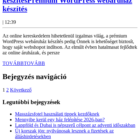
készítés
Prémium WordPress webáruház
készítés
|
12:39
Az online kereskedelem hihetetlenül izgalmas világ, a prémium
WordPress webáruház készítés pedig Önnek is lehetőséget biztosít,
hogy saját webshopot indítson. Az elmúlt évben hatalmasat fejlődtek
az online áruházak, és persze
TOVÁBB
TOVÁBB
Bejegyzés navigáció
1
2
Következő
Legutóbbi bejegyzések
Masszázsfotel használati tippek kezdőknek
Mennyibe kerül egy ház felépítése 2026-ban?
Lappföld és Dubai is népszerű célpont az adventi időszakban
Új korszak jön: nyilvánosak lesznek a fizetések az
álláshirdetésekben