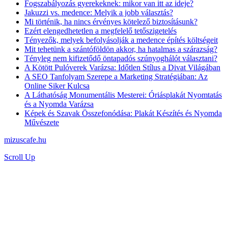
Fogszabályozás gyerekeknek: mikor van itt az ideje?
Jakuzzi vs. medence: Melyik a jobb választás?
Mi történik, ha nincs érvényes kötelező biztosításunk?
Ezért elengedhetetlen a megfelelő tetőszigetelés
Tényezők, melyek befolyásolják a medence építés költségeit
Mit tehetünk a szántóföldön akkor, ha hatalmas a szárazság?
Tényleg nem kifizetődő öntapadós szúnyoghálót választani?
A Kötött Pulóverek Varázsa: Időtlen Stílus a Divat Világában
A SEO Tanfolyam Szerepe a Marketing Stratégiában: Az
Online Siker Kulcsa
A Láthatóság Monumentális Mesterei: Óriásplakát Nyomtatás
és a Nyomda Varázsa
Képek és Szavak Összefonódása: Plakát Készítés és Nyomda
Művészete
mizuscafe.hu
Scroll Up