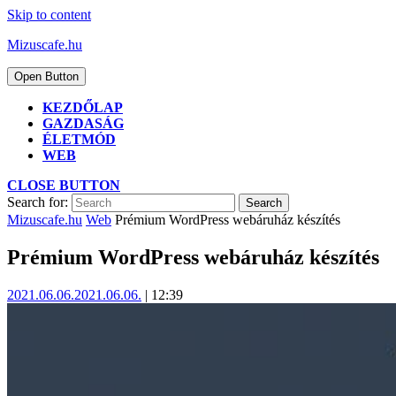
Skip to content
Mizuscafe.hu
Open Button
KEZDŐLAP
GAZDASÁG
ÉLETMÓD
WEB
CLOSE BUTTON
Search for:
Mizuscafe.hu
Web
Prémium WordPress webáruház készítés
Prémium WordPress webáruház készítés
2021.06.06.
2021.06.06.
|
12:39