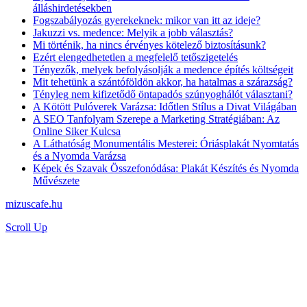
álláshirdetésekben
Fogszabályozás gyerekeknek: mikor van itt az ideje?
Jakuzzi vs. medence: Melyik a jobb választás?
Mi történik, ha nincs érvényes kötelező biztosításunk?
Ezért elengedhetetlen a megfelelő tetőszigetelés
Tényezők, melyek befolyásolják a medence építés költségeit
Mit tehetünk a szántóföldön akkor, ha hatalmas a szárazság?
Tényleg nem kifizetődő öntapadós szúnyoghálót választani?
A Kötött Pulóverek Varázsa: Időtlen Stílus a Divat Világában
A SEO Tanfolyam Szerepe a Marketing Stratégiában: Az
Online Siker Kulcsa
A Láthatóság Monumentális Mesterei: Óriásplakát Nyomtatás
és a Nyomda Varázsa
Képek és Szavak Összefonódása: Plakát Készítés és Nyomda
Művészete
mizuscafe.hu
Scroll Up