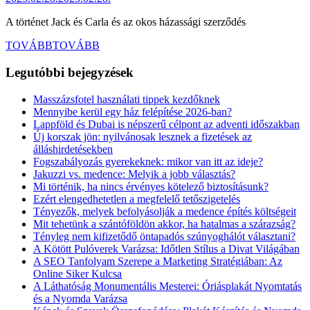
A történet Jack és Carla és az okos házassági szerződés
TOVÁBB
TOVÁBB
Legutóbbi bejegyzések
Masszázsfotel használati tippek kezdőknek
Mennyibe kerül egy ház felépítése 2026-ban?
Lappföld és Dubai is népszerű célpont az adventi időszakban
Új korszak jön: nyilvánosak lesznek a fizetések az
álláshirdetésekben
Fogszabályozás gyerekeknek: mikor van itt az ideje?
Jakuzzi vs. medence: Melyik a jobb választás?
Mi történik, ha nincs érvényes kötelező biztosításunk?
Ezért elengedhetetlen a megfelelő tetőszigetelés
Tényezők, melyek befolyásolják a medence építés költségeit
Mit tehetünk a szántóföldön akkor, ha hatalmas a szárazság?
Tényleg nem kifizetődő öntapadós szúnyoghálót választani?
A Kötött Pulóverek Varázsa: Időtlen Stílus a Divat Világában
A SEO Tanfolyam Szerepe a Marketing Stratégiában: Az
Online Siker Kulcsa
A Láthatóság Monumentális Mesterei: Óriásplakát Nyomtatás
és a Nyomda Varázsa