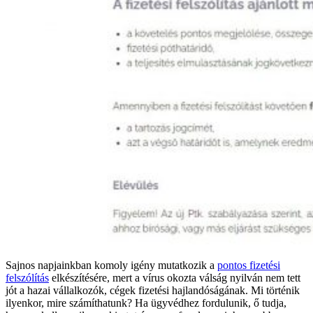
Sajnos napjainkban komoly igény mutatkozik a
pontos fizetési
felszólítás
elkészítésére, mert a vírus okozta válság nyilván nem tett
jót a hazai vállalkozók, cégek fizetési hajlandóságának. Mi történik
ilyenkor, mire számíthatunk? Ha ügyvédhez fordulunik, ő tudja,