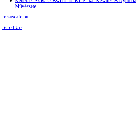
Képek és Szavak Összefonódása: Plakát Készítés és Nyomda
Művészete
mizuscafe.hu
Scroll Up