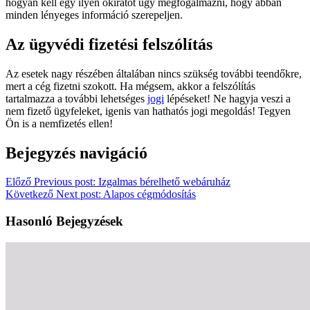
hogyan kell egy ilyen okiratot úgy megfogalmazni, hogy abban
minden lényeges információ szerepeljen.
Az ügyvédi fizetési felszólítás
Az esetek nagy részében általában nincs szükség további teendőkre,
mert a cég fizetni szokott. Ha mégsem, akkor a felszólítás
tartalmazza a további lehetséges
jogi
lépéseket! Ne hagyja veszi a
nem fizető ügyfeleket, igenis van hathatós jogi megoldás! Tegyen
Ön is a nemfizetés ellen!
Bejegyzés navigáció
Előző
Previous post:
Izgalmas bérelhető webáruház
Következő
Next post:
Alapos cégmódosítás
Hasonló Bejegyzések