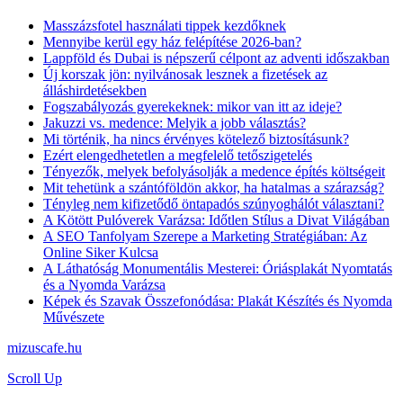
Masszázsfotel használati tippek kezdőknek
Mennyibe kerül egy ház felépítése 2026-ban?
Lappföld és Dubai is népszerű célpont az adventi időszakban
Új korszak jön: nyilvánosak lesznek a fizetések az
álláshirdetésekben
Fogszabályozás gyerekeknek: mikor van itt az ideje?
Jakuzzi vs. medence: Melyik a jobb választás?
Mi történik, ha nincs érvényes kötelező biztosításunk?
Ezért elengedhetetlen a megfelelő tetőszigetelés
Tényezők, melyek befolyásolják a medence építés költségeit
Mit tehetünk a szántóföldön akkor, ha hatalmas a szárazság?
Tényleg nem kifizetődő öntapadós szúnyoghálót választani?
A Kötött Pulóverek Varázsa: Időtlen Stílus a Divat Világában
A SEO Tanfolyam Szerepe a Marketing Stratégiában: Az
Online Siker Kulcsa
A Láthatóság Monumentális Mesterei: Óriásplakát Nyomtatás
és a Nyomda Varázsa
Képek és Szavak Összefonódása: Plakát Készítés és Nyomda
Művészete
mizuscafe.hu
Scroll Up