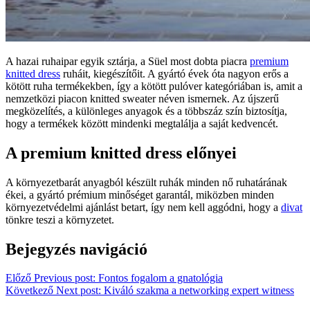
A hazai ruhaipar egyik sztárja, a Süel most dobta piacra
premium
knitted dress
ruháit, kiegészítőit. A gyártó évek óta nagyon erős a
kötött ruha termékekben, így a kötött pulóver kategóriában is, amit a
nemzetközi piacon knitted sweater néven ismernek. Az újszerű
megközelítés, a különleges anyagok és a többszáz szín biztosítja,
hogy a termékek között mindenki megtalálja a saját kedvencét.
A premium knitted dress előnyei
A környezetbarát anyagból készült ruhák minden nő ruhatárának
ékei, a gyártó prémium minőséget garantál, miközben minden
környezetvédelmi ajánlást betart, így nem kell aggódni, hogy a
divat
tönkre teszi a környzetet.
Bejegyzés navigáció
Előző
Previous post:
Fontos fogalom a gnatológia
Következő
Next post:
Kiváló szakma a networking expert witness