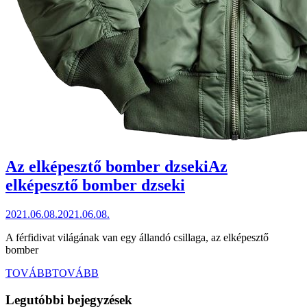
Az elképesztő bomber dzseki
Az
elképesztő bomber dzseki
2021.06.08.
2021.06.08.
A férfidivat világának van egy állandó csillaga, az elképesztő
bomber
TOVÁBB
TOVÁBB
Legutóbbi bejegyzések