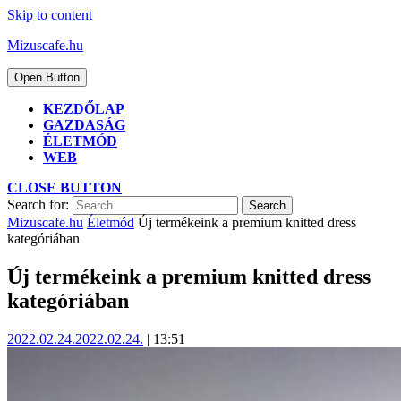
Skip to content
Mizuscafe.hu
Open Button
KEZDŐLAP
GAZDASÁG
ÉLETMÓD
WEB
CLOSE BUTTON
Search for:
Mizuscafe.hu
Életmód
Új termékeink a premium knitted dress
kategóriában
Új termékeink a premium knitted dress
kategóriában
2022.02.24.
2022.02.24.
|
13:51